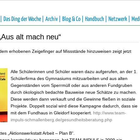
 |
Das Ding der Woche |
Archiv |
Blog & Co |
Handbuch |
Netzwerk |
Med
„Aus alt mach neu“
dem erhobenen Zeigefinger auf Missstände hinzuweisen zeigt jetzt
Alle Schülerinnen und Schüler waren dazu aufgerufen, an der 1.
Schülerfirma des Gymnasiums mitzuarbeiten und aus alten
Gegenständen vom Sperrmüll oder aus anderen Fundgruben
durch ökologisch bedachte Bauweise neue Schätze zu machen.
Diese werden dann verkauft und die Gewinne fließen in soziale
Projekte. Doppelt sozial wird diese Kampagne dadurch, dass sie
mit dem Fundhaus in Gleidorf kooperiert.
http://www.team-
impuls-schmallenberg.de/gesundheitsberatung.php
s „Aktionswerkstatt Arbeit – Plan B“.
kungen konstruktiv zu begegnen, hat TEAM IMPULS in 2009 ein