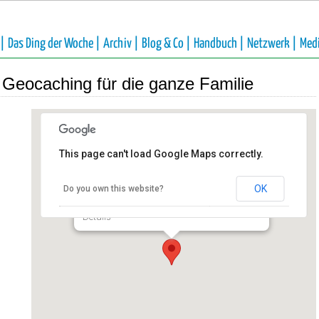
 |
Das Ding der Woche |
Archiv |
Blog & Co |
Handbuch |
Netzwerk |
Med
Geocaching für die ganze Familie
This page can't load Google Maps correctly.
Förderverein NaturGut Ophoven
e.V.
OK
Do you own this website?
Talstraße 4 - Leverkusen
Details