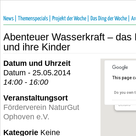
News |
Themenspecials |
Projekt der Woche |
Das Ding der Woche |
Ar
Abenteuer Wasserkraft – das E
und ihre Kinder
Datum und Uhrzeit
Datum - 25.05.2014
This page c
14:00 - 16:00
Förderv
e.V.
Do you own t
Veranstaltungsort
Talstraße 
Details
Förderverein NaturGut
Ophoven e.V.
Kategorie
Keine