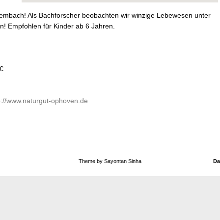
embach! Als Bachforscher beobachten wir winzige Lebewesen unter
en! Empfohlen für Kinder ab 6 Jahren.
 €
p://www.naturgut-ophoven.de
Theme by Sayontan Sinha
Da