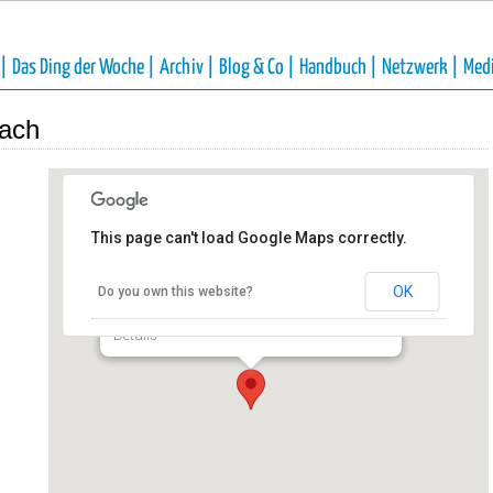
 |
Das Ding der Woche |
Archiv |
Blog & Co |
Handbuch |
Netzwerk |
Med
ach
This page can't load Google Maps correctly.
Förderverein NaturGut Ophoven
e.V.
OK
Do you own this website?
Talstraße 4 - Leverkusen
Details