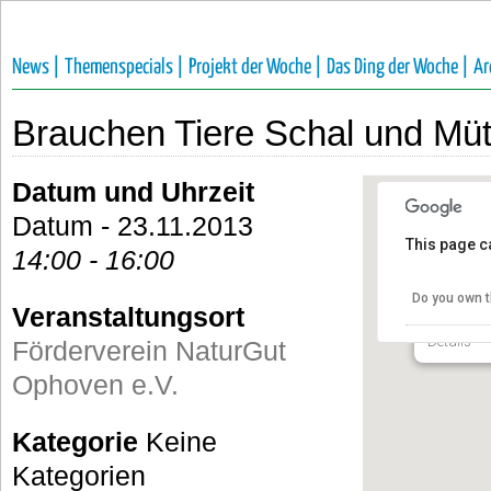
News |
Themenspecials |
Projekt der Woche |
Das Ding der Woche |
Ar
Brauchen Tiere Schal und Mü
Datum und Uhrzeit
Datum - 23.11.2013
This page c
14:00 - 16:00
Förderv
e.V.
Do you own t
Veranstaltungsort
Talstraße 
Details
Förderverein NaturGut
Ophoven e.V.
Kategorie
Keine
Kategorien