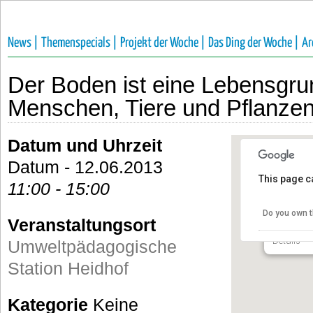
News |
Themenspecials |
Projekt der Woche |
Das Ding der Woche |
Ar
Der Boden ist eine Lebensgru
Menschen, Tiere und Pflanze
Datum und Uhrzeit
Datum - 12.06.2013
This page c
11:00 - 15:00
Umweltp
Heidhof
Do you own t
Veranstaltungsort
Zum Heidho
Details
Umweltpädagogische
Station Heidhof
Kategorie
Keine