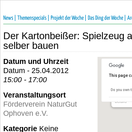
News |
Themenspecials |
Projekt der Woche |
Das Ding der Woche |
Ar
Der Kartonbeißer: Spielzeug 
selber bauen
Datum und Uhrzeit
Datum - 25.04.2012
This page c
15:00 - 17:00
Förderv
e.V.
Do you own t
Veranstaltungsort
Talstraße 
Details
Förderverein NaturGut
Ophoven e.V.
Kategorie
Keine