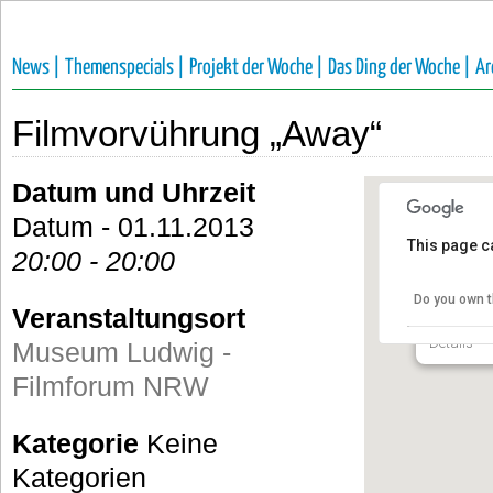
News |
Themenspecials |
Projekt der Woche |
Das Ding der Woche |
Ar
Filmvorvührung „Away“
Datum und Uhrzeit
Datum - 01.11.2013
This page c
20:00 - 20:00
Museum 
NRW
Do you own t
Veranstaltungsort
Bischofsga
Details
Museum Ludwig -
Filmforum NRW
Kategorie
Keine
Kategorien