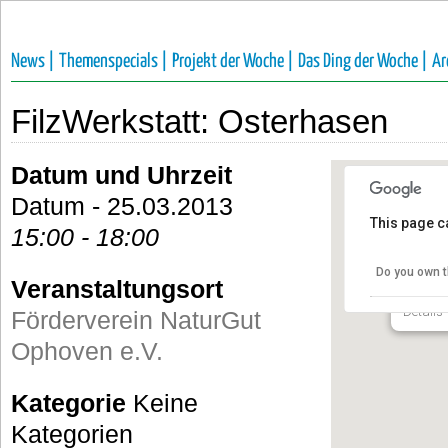
News |
Themenspecials |
Projekt der Woche |
Das Ding der Woche |
Ar
FilzWerkstatt: Osterhasen
Datum und Uhrzeit
Datum - 25.03.2013
This page c
15:00 - 18:00
Förder
e.V.
Do you own t
Veranstaltungsort
Talstra
Details
Förderverein NaturGut
Ophoven e.V.
Kategorie
Keine
Kategorien