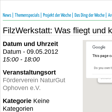
News |
Themenspecials |
Projekt der Woche |
Das Ding der Woche |
Ar
FilzWerkstatt: Was fliegt und 
Datum und Uhrzeit
Datum - 09.05.2012
This page c
15:00 - 18:00
Förder
e.V.
Do you own t
Veranstaltungsort
Talstra
Details
Förderverein NaturGut
Ophoven e.V.
Kategorie
Keine
Kategorien