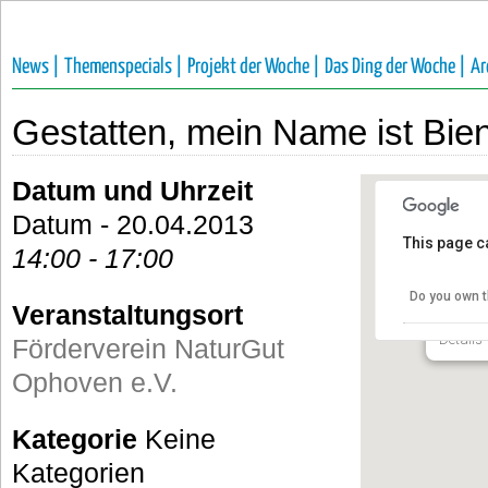
News |
Themenspecials |
Projekt der Woche |
Das Ding der Woche |
Ar
Gestatten, mein Name ist Bie
Datum und Uhrzeit
Datum - 20.04.2013
This page c
14:00 - 17:00
Förder
e.V.
Do you own t
Veranstaltungsort
Talstra
Details
Förderverein NaturGut
Ophoven e.V.
Kategorie
Keine
Kategorien