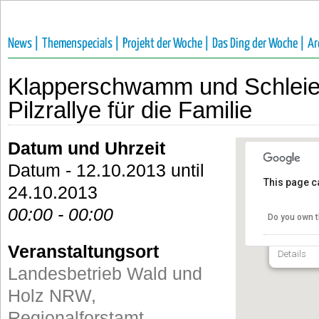
News |
Themenspecials |
Projekt der Woche |
Das Ding der Woche |
Ar
Klapperschwamm und Schleier
Pilzrallye für die Familie
Datum und Uhrzeit
Datum - 12.10.2013 until
Landesbe
This page c
NRW, Re
24.10.2013
Bergisch
Waldpäd
00:00 - 00:00
(WPZ) B
Do you own t
Friedenss
Veranstaltungsort
Details
Landesbetrieb Wald und
Holz NRW,
Regionalforstamt