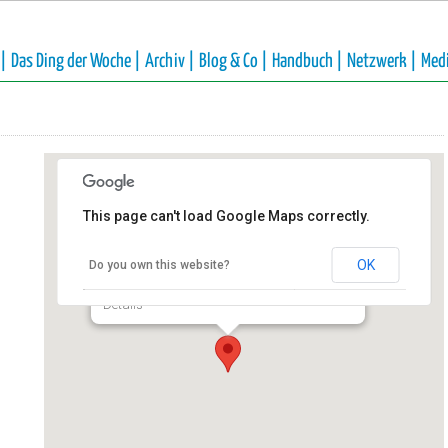
 |
Das Ding der Woche |
Archiv |
Blog & Co |
Handbuch |
Netzwerk |
Med
This page can't load Google Maps correctly.
Förderverein NaturGut Ophoven
e.V.
OK
Do you own this website?
Talstraße 4 - Leverkusen
Details