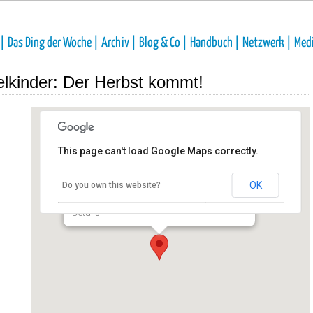
 |
Das Ding der Woche |
Archiv |
Blog & Co |
Handbuch |
Netzwerk |
Med
elkinder: Der Herbst kommt!
This page can't load Google Maps correctly.
Förderverein NaturGut Ophoven
e.V.
OK
Do you own this website?
Talstraße 4 - Leverkusen
Details