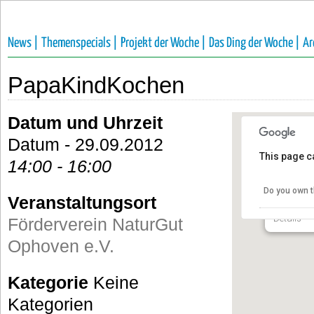
News |
Themenspecials |
Projekt der Woche |
Das Ding der Woche |
Ar
PapaKindKochen
Datum und Uhrzeit
Datum - 29.09.2012
This page c
14:00 - 16:00
Förderv
e.V.
Do you own t
Veranstaltungsort
Talstraße 
Details
Förderverein NaturGut
Ophoven e.V.
Kategorie
Keine
Kategorien