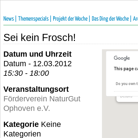
News |
Themenspecials |
Projekt der Woche |
Das Ding der Woche |
Ar
Sei kein Frosch!
Datum und Uhrzeit
Datum - 12.03.2012
This page c
15:30 - 18:00
Förderv
e.V.
Do you own t
Veranstaltungsort
Talstraße 
Details
Förderverein NaturGut
Ophoven e.V.
Kategorie
Keine
Kategorien