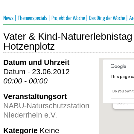
News |
Themenspecials |
Projekt der Woche |
Das Ding der Woche |
Ar
Vater & Kind-Naturerlebnista
Hotzenplotz
Datum und Uhrzeit
Datum - 23.06.2012
This page c
00:00 - 00:00
NABU-Na
Niederrh
Do you own t
Veranstaltungsort
Im Hammer
Details
NABU-Naturschutzstation
Niederrhein e.V.
Kategorie
Keine