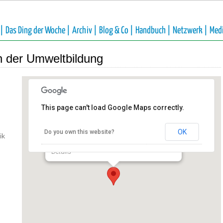
 |
Das Ding der Woche |
Archiv |
Blog & Co |
Handbuch |
Netzwerk |
Med
in der Umweltbildung
This page can't load Google Maps correctly.
CreNatur Institut für
Naturerlebnis-Pädagogik
OK
Do you own this website?
ik
Zur Schweizer Höhe 9 - Eitorf
Details