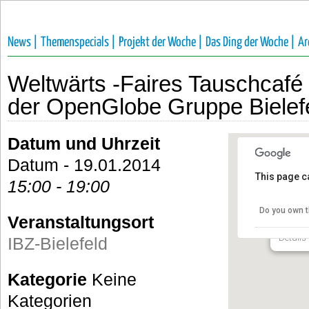
News |
Themenspecials |
Projekt der Woche |
Das Ding der Woche |
Ar
Weltwärts -Faires Tauschcaf
der OpenGlobe Gruppe Bielef
Datum und Uhrzeit
Datum - 19.01.2014
This page c
15:00 - 19:00
IBZ-Bi
Do you own t
Veranstaltungsort
Teutebu
Details
IBZ-Bielefeld
Kategorie
Keine
Kategorien