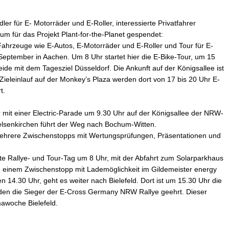
er für E- Motorräder und E-Roller, interessierte Privatfahrer
um für das Projekt Plant-for-the-Planet gespendet:
hrzeuge wie E-Autos, E-Motorräder und E-Roller und Tour für E-
September in Aachen. Um 8 Uhr startet hier die E-Bike-Tour, um 15
eide mit dem Tagesziel Düsseldorf. Die Ankunft auf der Königsallee ist
 Zieleinlauf auf der Monkey’s Plaza werden dort von 17 bis 20 Uhr E-
t.
 mit einer Electric-Parade um 9.30 Uhr auf der Königsallee der NRW-
lsenkirchen führt der Weg nach Bochum-Witten.
 mehrere Zwischenstopps mit Wertungsprüfungen, Präsentationen und
te Rallye- und Tour-Tag um 8 Uhr, mit der Abfahrt zum Solarparkhaus
d einem Zwischenstopp mit Lademöglichkeit im Gildemeister energy
en 14.30 Uhr, geht es weiter nach Bielefeld. Dort ist um 15.30 Uhr die
rden die Sieger der E-Cross Germany NRW Rallye geehrt. Dieser
mawoche Bielefeld.