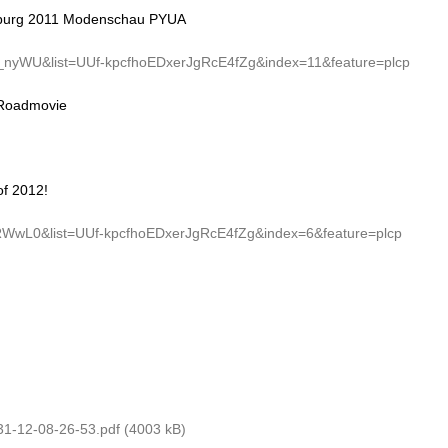
amburg 2011 Modenschau PYUA
_nyWU&list=UUf-kpcfhoEDxerJgRcE4fZg&index=11&feature=plcp
 Roadmovie
f 2012!
RWwL0&list=UUf-kpcfhoEDxerJgRcE4fZg&index=6&feature=plcp
-12-08-26-53.pdf (4003 kB)