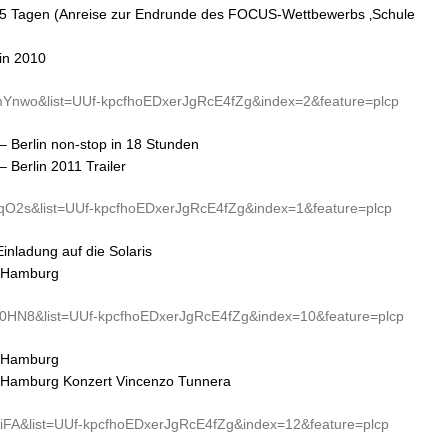
 2,5 Tagen (Anreise zur Endrunde des FOCUS-Wettbewerbs ‚Schule
in 2010
Ynwo&list=UUf-kpcfhoEDxerJgRcE4fZg&index=2&feature=plcp
– Berlin non-stop in 18 Stunden
 Berlin 2011 Trailer
qO2s&list=UUf-kpcfhoEDxerJgRcE4fZg&index=1&feature=plcp
nladung auf die Solaris
d-Hamburg
0HN8&list=UUf-kpcfhoEDxerJgRcE4fZg&index=10&feature=plcp
d-Hamburg
d-Hamburg Konzert Vincenzo Tunnera
iFA&list=UUf-kpcfhoEDxerJgRcE4fZg&index=12&feature=plcp