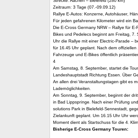
Strecke: Aachen – Bielefeld (280 km)
Zeitraum: 3 Tage (07.-09.09.12)
Rallye E-Autos: Konzerne, Autohäuser, Händl
Für jeden gefahrenen Kilometer wird ein Ba
Die E-Cross Germany NRW – Rallye für E-Fa
Bikes und Pedelecs beginnt am Freitag, 7. 
Uhr die Rallye mit einer Electric-Parade – b
für 16.45 Uhr geplant. Nach dem offiziellen
Fahrzeuge und E-Bikes öffentlich präsentier
4
Am Samstag, 8. September, startet die Tour
Landeshauptstadt Richtung Essen. Über Ge
An allen drei Veranstaltungstagen gibt es
Lademöglichkeiten.
Am Sonntag, 9. September, beginnt der drit
in Bad Lippspringe. Nach einer Prüfung un
solutions Park in Bielefeld-Sennestadt, geg
Zielankunft geplant. Um 16.15 Uhr Uhr we
Moment dient als Startschuss für die 4. Kli
Bisherige E-Cross Germany Touren: