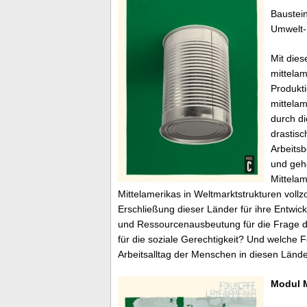
Baustein
Umwelt- 
Mit dies
mittela
Produkti
mittelam
durch d
drastisc
Arbeits
und geh
Mittelam
Mittelamerikas in Weltmarktstrukturen vo
Erschließung dieser Länder für ihre Entwic
und Ressourcenausbeutung für die Frage de
für die soziale Gerechtigkeit? Und welche 
Arbeitsalltag der Menschen in diesen Länd
Modul M