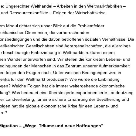
e: Ungerechter Welthandel – Arbeiten in den Weltmarktfabriken –
und Ressourcenkonflikte – Folgen der Wirtschaftskrise
em Modul richtet sich unser Blick auf die Problemfelder
merikanischer Ökonomien, die vorherrschenden
onsbedingungen und die davon betroffenen sozialen Verhältnisse. Die
erikanischen Gesellschaften sind Agrargesellschaften, die allerdings
ie beschleunigte Einbeziehung in Weltmarktstrukturen einem
hen Wandel unterworfen sind. Wir stellen die konkreten Lebens- und
bedingungen der Menschen in das Zentrum unserer Aufmerksamkeit
en folgenden Fragen nach: Unter welchen Bedingungen wird in
erika für den Weltmarkt produziert? Wie wurde die Einbindung
llzogen? Welche Folgen hat die immer weitergehende ökonomische
klung? Was bedeutet eine übersteigerte exportorientierte Landnutzung
r Landverteilung, für eine sichere Ernährung der Bevölkerung und
Folgen hat die globale ökonomische Krise für een Lebens- und
ern?
igration – „Wege, Träume und neue Hoffnungen“