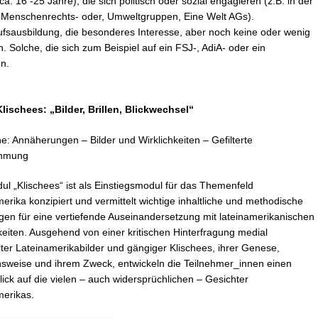
 16 -25 Jahre), die sich politisch oder sozial engagieren (z.B. in der
n Menschenrechts- oder, Umweltgruppen, Eine Welt AGs).
fsausbildung, die besonderes Interesse, aber noch keine oder wenig
 Solche, die sich zum Beispiel auf ein FSJ-, AdiA- oder ein
en.
lischees: „Bilder, Brillen, Blickwechsel“
e: Annäherungen – Bilder und Wirklichkeiten – Gefilterte
hmung
l „Klischees“ ist als Einstiegsmodul für das Themenfeld
erika konzipiert und vermittelt wichtige inhaltliche und methodische
en für eine vertiefende Auseinandersetzung mit lateinamerikanischen
keiten. Ausgehend von einer kritischen Hinterfragung medial
lter Lateinamerikabilder und gängiger Klischees, ihrer Genese,
nsweise und ihrem Zweck, entwickeln die Teilnehmer_innen einen
ick auf die vielen – auch widersprüchlichen – Gesichter
merikas.