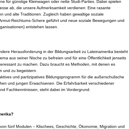
e für günstige Kleinwagen oder nette Studi-Parties. Dabei spielen
ozesse ab, die unsere Aufmerksamkeit verdienen: Eine rasante
ten und alte Traditionen. Zugleich haben gewaltige soziale
 Armut-Reichtums-Schere geführt und neue soziale Bewegungen und
ganisationen) entstehen lassen.
ndere Herausforderung in der Bildungsarbeit zu Lateinamerika besteht
ma aus seiner Nische zu befreien und für eine Öffentlichkeit jenseits
interessant zu machen. Dazu braucht es Methoden, mit denen es
n und zu begeistern.
raktives und partizipatives Bildungsprogramm für die außerschulische
ichen und jungen Erwachsenen. Die Erfahrbarkeit verschiedener
nd Fachkenntnissen, steht dabei im Vordergrund.
merika?
von fünf Modulen – Klischees, Geschichte, Ökonomie, Migration und