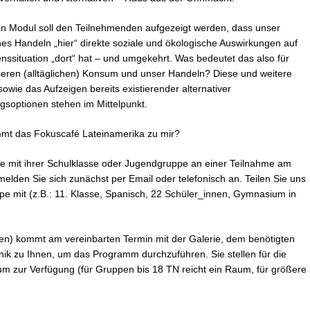
ten Modul soll den Teilnehmenden aufgezeigt werden, dass unser
ches Handeln „hier“ direkte soziale und ökologische Auswirkungen auf
nssituation „dort“ hat – und umgekehrt. Was bedeutet das also für
seren (alltäglichen) Konsum und unser Handeln? Diese und weitere
owie das Aufzeigen bereits existierender alternativer
gsoptionen stehen im Mittelpunkt.
mt das Fokuscafé Lateinamerika zu mir?
e mit ihrer Schulklasse oder Jugendgruppe an einer Teilnahme am
melden Sie sich zunächst per Email oder telefonisch an. Teilen Sie uns
ppe mit (z.B.: 11. Klasse, Spanisch, 22 Schüler_innen, Gymnasium in
en) kommt am vereinbarten Termin mit der Galerie, dem benötigten
hnik zu Ihnen, um das Programm durchzuführen. Sie stellen für die
 zur Verfügung (für Gruppen bis 18 TN reicht ein Raum, für größere