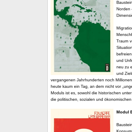
Baustei
Norden 
Dimensi
Migratio
Menschhe
Traum v
Situatio
befreien
und Unfr
neu zu e
und Ziel
vergangenen Jahrhunderten noch Millionen 
heute kaum ein Tag, an dem nicht vor „ung
Moduls ist es, sowohl die historischen un
die politischen, sozialen und ökonomische
Modul E
Baustein
Konsumv