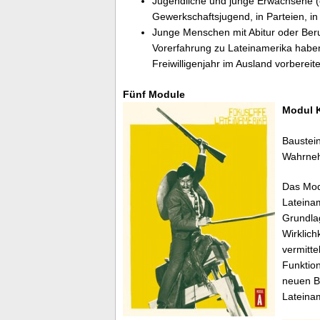
Jugendliche und junge Erwachsene (ca.
Gewerkschaftsjugend, in Parteien, i
Junge Menschen mit Abitur oder Beru
Vorerfahrung zu Lateinamerika haben.
Freiwilligenjahr im Ausland vorbereit
Fünf Module
Modul K
Baustein
Wahrne
Das Modu
Lateinam
Grundlag
Wirklich
vermitte
Funktio
neuen Bl
Lateina