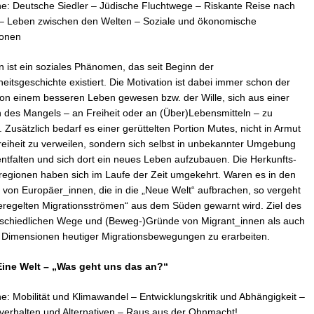
ne: Deutsche Siedler – Jüdische Fluchtwege – Riskante Reise nach
– Leben zwischen den Welten – Soziale und ökonomische
onen
n ist ein soziales Phänomen, das seit Beginn der
itsgeschichte existiert. Die Motivation ist dabei immer schon der
on einem besseren Leben gewesen bzw. der Wille, sich aus einer
n des Mangels – an Freiheit oder an (Über)Lebensmitteln – zu
. Zusätzlich bedarf es einer gerüttelten Portion Mutes, nicht in Armut
eiheit zu verweilen, sondern sich selbst in unbekannter Umgebung
ntfalten und sich dort ein neues Leben aufzubauen. Die Herkunfts-
regionen haben sich im Laufe der Zeit umgekehrt. Waren es in den
von Europäer_innen, die in die „Neue Welt“ aufbrachen, so vergeht
eregelten Migrationsströmen“ aus dem Süden gewarnt wird. Ziel des
terschiedlichen Wege und (Beweg-)Gründe von Migrant_innen als auch
n Dimensionen heutiger Migrationsbewegungen zu erarbeiten.
ine Welt – „Was geht uns das an?“
e: Mobilität und Klimawandel – Entwicklungskritik und Abhängigkeit –
erhalten und Alternativen – Raus aus der Ohnmacht!