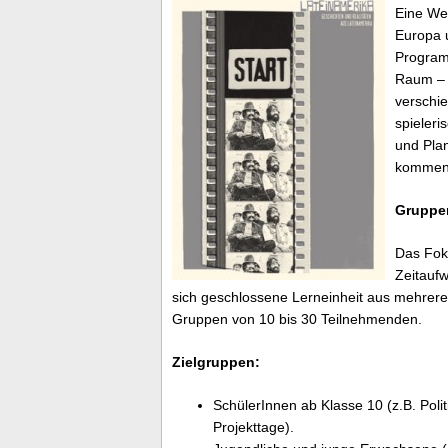
Eine We
Europa 
Programm
Raum – 
verschie
spieleri
und Plan
kommen 
Gruppe
Das Foku
Zeitaufw
sich geschlossene Lerneinheit aus mehreren
Gruppen von 10 bis 30 Teilnehmenden.
Zielgruppen:
SchülerInnen ab Klasse 10 (z.B. Poli
Projekttage).