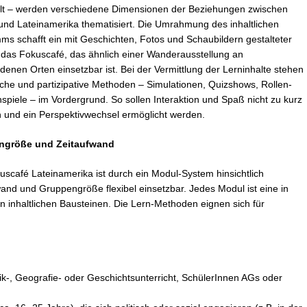
lt – werden verschiedene Dimensionen der Beziehungen zwischen
und Lateinamerika thematisiert. Die Umrahmung des inhaltlichen
s schafft ein mit Geschichten, Fotos und Schaubildern gestalteter
das Fokuscafé, das ähnlich einer Wanderausstellung an
denen Orten einsetzbar ist. Bei der Vermittlung der Lerninhalte stehen
sche und partizipative Methoden – Simulationen, Quizshows, Rollen-
spiele – im Vordergrund. So sollen Interaktion und Spaß nicht zu kurz
und ein Perspektivwechsel ermöglicht werden.
ngröße und Zeitaufwand
scafé Lateinamerika ist durch ein Modul-System hinsichtlich
and und Gruppengröße flexibel einsetzbar. Jedes Modul ist eine in
 inhaltlichen Bausteinen. Die Lern-Methoden eignen sich für
tik-, Geografie- oder Geschichtsunterricht, SchülerInnen AGs oder