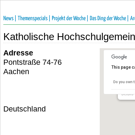
News |
Themenspecials |
Projekt der Woche |
Das Ding der Woche |
Ar
Katholische Hochschulgemei
Adresse
Pontstraße 74-76
This page c
Aachen
Kathol
Hochs
Do you own t
Pontstr
Details
Deutschland