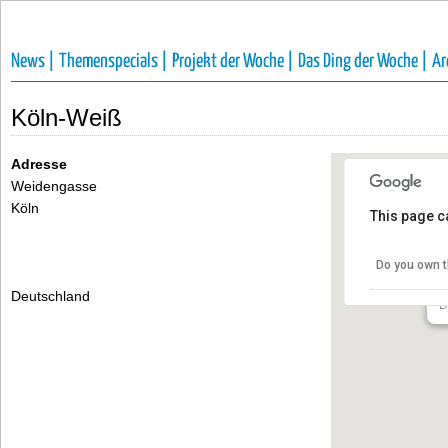
News |
Themenspecials |
Projekt der Woche |
Das Ding der Woche |
Ar
Köln-Weiß
Adresse
Weidengasse
Köln
This page c
K
Do you own t
W
Deutschland
D