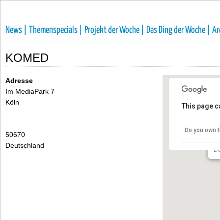
News |
Themenspecials |
Projekt der Woche |
Das Ding der Woche |
Ar
KOMED
Adresse
Im MediaPark 7
Köln
This page c
K
Do you own t
50670
Im
Deutschland
De