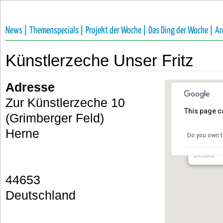
News |
Themenspecials |
Projekt der Woche |
Das Ding der Woche |
Ar
Künstlerzeche Unser Fritz
Adresse
Zur Künstlerzeche 10
This page c
Künstler
(Grimberger Feld)
Herne
Do you own t
Zur Künstl
Herne
Details
44653
Deutschland