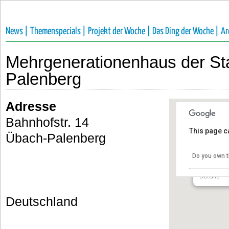
News |
Themenspecials |
Projekt der Woche |
Das Ding der Woche |
Ar
Mehrgenerationenhaus der St
Palenberg
Adresse
Bahnhofstr. 14
This page c
Übach-Palenberg
Mehrgen
Stadt Ü
Do you own t
Bahnhofst
Details
Deutschland