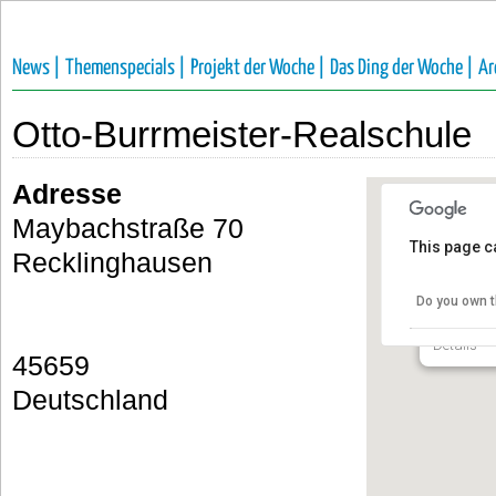
News |
Themenspecials |
Projekt der Woche |
Das Ding der Woche |
Ar
Otto-Burrmeister-Realschule
Adresse
Maybachstraße 70
This page c
Recklinghausen
Otto-Bu
Do you own t
Maybachst
Details
45659
Deutschland