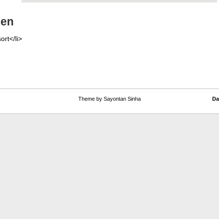
gen
ort</li>
Theme by Sayontan Sinha
Da