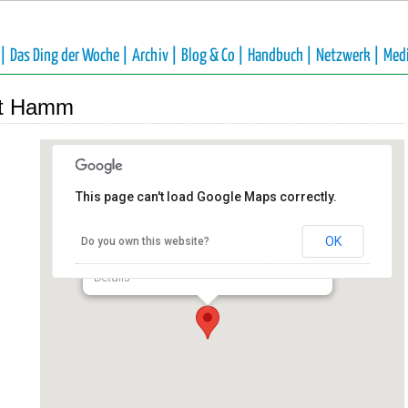
 |
Das Ding der Woche |
Archiv |
Blog & Co |
Handbuch |
Netzwerk |
Med
dt Hamm
This page can't load Google Maps correctly.
Volkshochschule der Stadt
Hamm
OK
Do you own this website?
Platz der Deutschen Einheit 1 - Hamm
Details