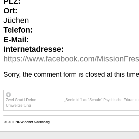
PLZ:
Ort:
Jüchen
Telefon:
E-Mail:
Internetadresse:
https://www.facebook.com/MissionFres
Sorry, the comment form is closed at this time
Zwei Grad l Deine
„Seele trifft auf Schule“ Psychische Erkran
Umweltzeitung
© 2011
NRW denkt Nachhaltig