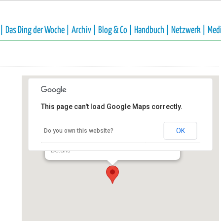
 |
Das Ding der Woche |
Archiv |
Blog & Co |
Handbuch |
Netzwerk |
Med
This page can't load Google Maps correctly.
Förderverein NaturGut Ophoven
e.V.
OK
Do you own this website?
Talstraße 4 - Leverkusen
Details