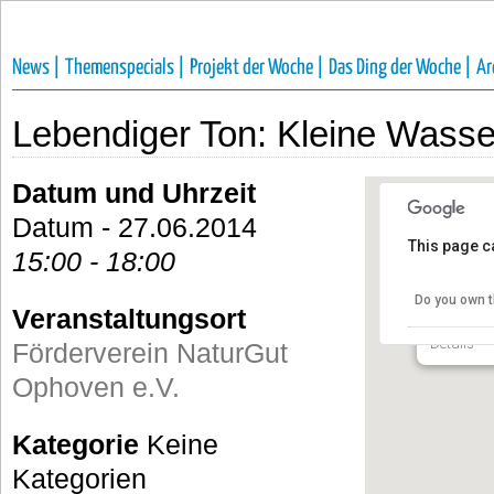
News |
Themenspecials |
Projekt der Woche |
Das Ding der Woche |
Ar
Lebendiger Ton: Kleine Wass
Datum und Uhrzeit
Datum - 27.06.2014
This page c
15:00 - 18:00
Förderv
e.V.
Do you own t
Veranstaltungsort
Talstraße 
Details
Förderverein NaturGut
Ophoven e.V.
Kategorie
Keine
Kategorien