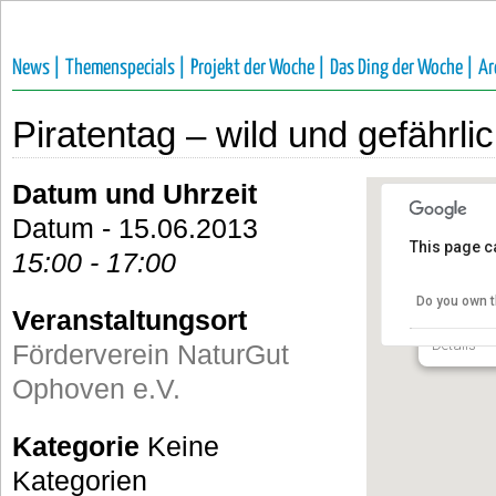
News |
Themenspecials |
Projekt der Woche |
Das Ding der Woche |
Ar
Piratentag – wild und gefährlic
Datum und Uhrzeit
Datum - 15.06.2013
This page c
15:00 - 17:00
Förderv
e.V.
Do you own t
Veranstaltungsort
Talstraße 
Details
Förderverein NaturGut
Ophoven e.V.
Kategorie
Keine
Kategorien