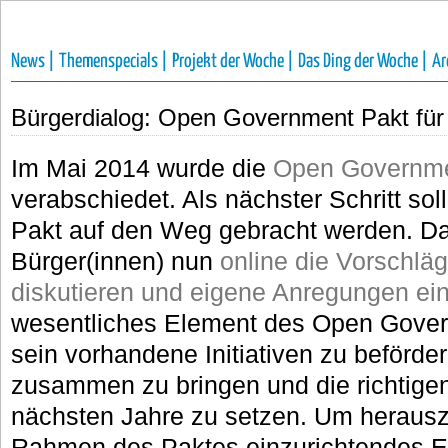
News |
Themenspecials |
Projekt der Woche |
Das Ding der Woche |
Ar
Bürgerdialog: Open Government Pakt f
Im Mai 2014 wurde die
Open Governme
verabschiedet. Als nächster Schritt so
Pakt auf den Weg gebracht werden. Da
Bürger(innen) nun
online die Vorschlä
diskutieren und eigene Anregungen ei
wesentliches Element des Open Gover
sein vorhandene Initiativen zu beförde
zusammen zu bringen und die richtige
nächsten Jahre zu setzen. Um herauszu
Rahmen des Paktes einzurichtendes 