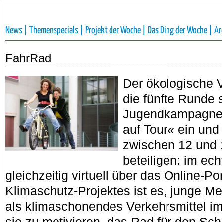
News |
Themenspecials |
Projekt der Woche |
Das Ding der Woche |
Ar
FahrRad
Der ökologische 
die fünfte Runde
Jugendkampagne 
auf Tour« ein und 
zwischen 12 und 1
beteiligen: im ec
gleichzeitig virtuell über das Online-Por
Klimaschutz-Projektes ist es, junge M
als klimaschonendes Verkehrsmittel im
sie zu motivieren, das Rad für den Sch