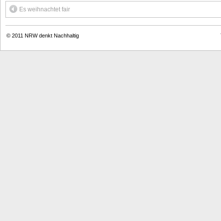
Es weihnachtet fair
© 2011
NRW denkt Nachhaltig