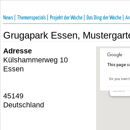
News |
Themenspecials |
Projekt der Woche |
Das Ding der Woche |
Ar
Grugapark Essen, Mustergart
Adresse
Külshammerweg 10
This page c
Essen
Grugapa
Musterg
Do you own t
Külshamm
Details
45149
Deutschland