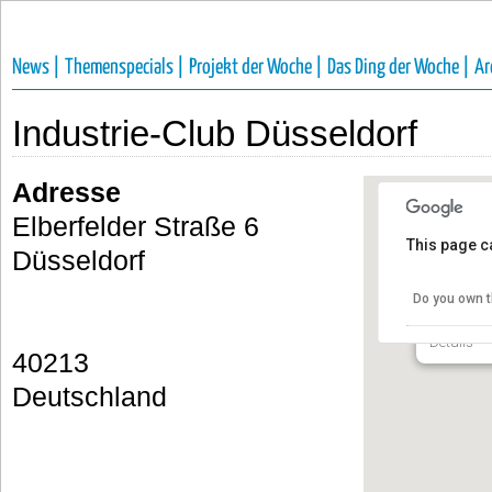
News |
Themenspecials |
Projekt der Woche |
Das Ding der Woche |
Ar
Industrie-Club Düsseldorf
Adresse
Elberfelder Straße 6
This page c
Düsseldorf
Industri
Do you own t
Elberfelde
Details
40213
Deutschland