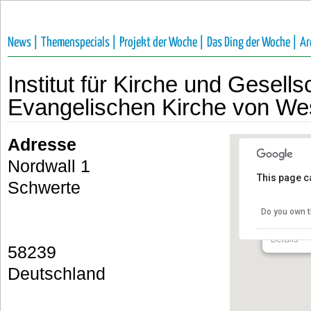
News |
Themenspecials |
Projekt der Woche |
Das Ding der Woche |
Ar
Institut für Kirche und Gesells
Evangelischen Kirche von Wes
Adresse
Nordwall 1
This page c
Institut 
Schwerte
Gesellsc
Kirche v
Do you own t
Nordwall 
Details
58239
Deutschland