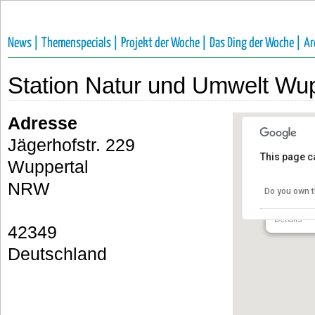
News |
Themenspecials |
Projekt der Woche |
Das Ding der Woche |
Ar
Station Natur und Umwelt Wup
Adresse
Jägerhofstr. 229
This page c
Wuppertal
Station 
Wuppert
NRW
Do you own t
Jägerhofs
Details
42349
Deutschland