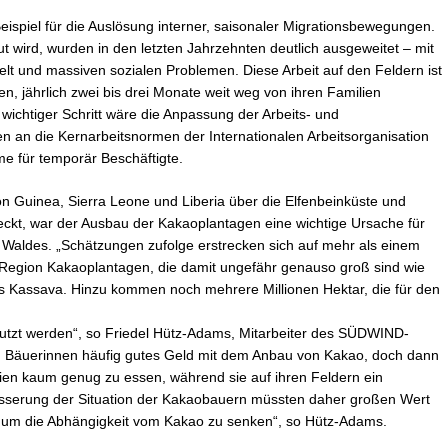
eispiel für die Auslösung interner, saisonaler Migrationsbewegungen.
 wird, wurden in den letzten Jahrzehnten deutlich ausgeweitet – mit
lt und massiven sozialen Problemen. Diese Arbeit auf den Feldern ist
en, jährlich zwei bis drei Monate weit weg von ihren Familien
n wichtiger Schritt wäre die Anpassung der Arbeits- und
 an die Kernarbeitsnormen der Internationalen Arbeitsorganisation
e für temporär Beschäftigte.
on Guinea, Sierra Leone und Liberia über die Elfenbeinküste und
ckt, war der Ausbau der Kakaoplantagen eine wichtige Ursache für
 Waldes. „Schätzungen zufolge erstrecken sich auf mehr als einem
r Region Kakaoplantagen, die damit ungefähr genauso groß sind wie
s Kassava. Hinzu kommen noch mehrere Millionen Hektar, die für den
utzt werden“, so Friedel Hütz-Adams, Mitarbeiter des SÜDWIND-
und Bäuerinnen häufig gutes Geld mit dem Anbau von Kakao, doch dann
lien kaum genug zu essen, während sie auf ihren Feldern ein
esserung der Situation der Kakaobauern müssten daher großen Wert
n, um die Abhängigkeit vom Kakao zu senken“, so Hütz-Adams.