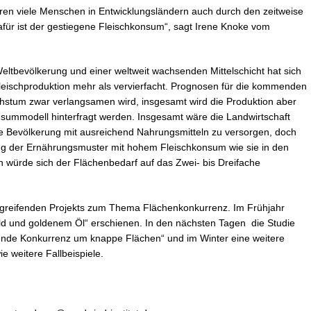
hren viele Menschen in Entwicklungsländern auch durch den zeitweise
afür ist der gestiegene Fleischkonsum“, sagt Irene Knoke vom
ltbevölkerung und einer weltweit wachsenden Mittelschicht hat sich
leischproduktion mehr als vervierfacht. Prognosen für die kommenden
hstum zwar verlangsamen wird, insgesamt wird die Produktion aber
summodell hinterfragt werden. Insgesamt wäre die Landwirtschaft
e Bevölkerung mit ausreichend Nahrungsmitteln zu versorgen, doch
itung der Ernährungsmuster mit hohem Fleischkonsum wie sie in den
h würde sich der Flächenbedarf auf das Zwei- bis Dreifache
bergreifenden Projekts zum Thema Flächenkonkurrenz. Im Frühjahr
old und goldenem Öl“ erschienen. In den nächsten Tagen die Studie
nde Konkurrenz um knappe Flächen“ und im Winter eine weitere
e weitere Fallbeispiele.