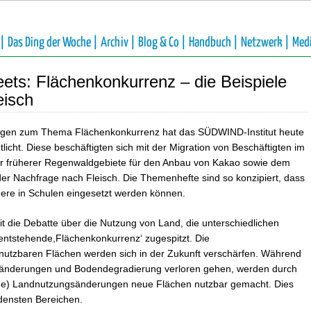
 |
Das Ding der Woche |
Archiv |
Blog & Co |
Handbuch |
Netzwerk |
Med
s: Flächenkonkurrenz – die Beispiele
eisch
ungen zum Thema Flächenkonkurrenz hat das SÜDWIND-Institut heute
tlicht.
Diese beschäftigten sich mit der Migration von Beschäftigten im
r früherer Regenwaldgebiete für den Anbau von Kakao sowie dem
 Nachfrage nach Fleisch. Die Themenhefte sind so konzipiert, dass
ndere in Schulen eingesetzt werden können.
t die Debatte über die Nutzung von Land, die unterschiedlichen
entstehende,Flächenkonkurrenz‘ zugespitzt. Die
tzbaren Flächen werden sich in der Zukunft verschärfen. Während
eränderungen und Bodendegradierung verloren gehen, werden durch
che) Landnutzungsänderungen neue Flächen nutzbar gemacht. Dies
edensten Bereichen.