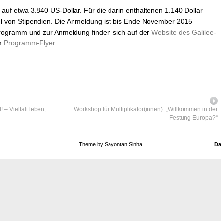
auf etwa 3.840 US-Dollar. Für die darin enthaltenen 1.140 Dollar
l von Stipendien. Die Anmeldung ist bis Ende November 2015
Programm und zur Anmeldung finden sich auf der
Website des Galilee-
im
Programm-Flyer
.
– Vielfalt leben,
Workshop für Multiplikator(innen): „Willkommen in der
Festung Europa?“
Theme by Sayontan Sinha
Da