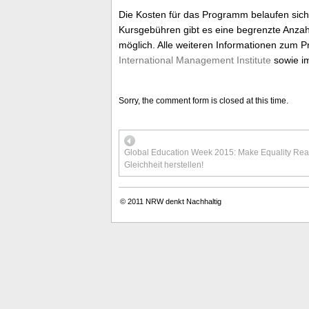
Die Kosten für das Programm belaufen sich 
Kursgebühren gibt es eine begrenzte Anzah
möglich. Alle weiteren Informationen zum 
International Management Institute
sowie 
Sorry, the comment form is closed at this time.
Global Education Week 2015: Make Equality Real! 
Gleichheit herstellen!
© 2011
NRW denkt Nachhaltig