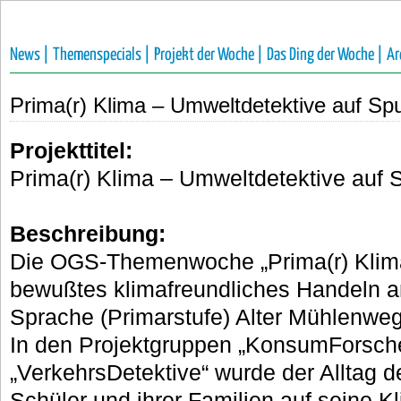
News |
Themenspecials |
Projekt der Woche |
Das Ding der Woche |
Ar
Prima(r) Klima – Umweltdetektive auf S
Projekttitel:
Prima(r) Klima – Umweltdetektive auf
Beschreibung:
Die OGS-Themenwoche „Prima(r) Klima“
bewußtes klimafreundliches Handeln a
Sprache (Primarstufe) Alter Mühlenweg
In den Projektgruppen „KonsumForsch
„VerkehrsDetektive“ wurde der Alltag 
Schüler und ihrer Familien auf seine Kl