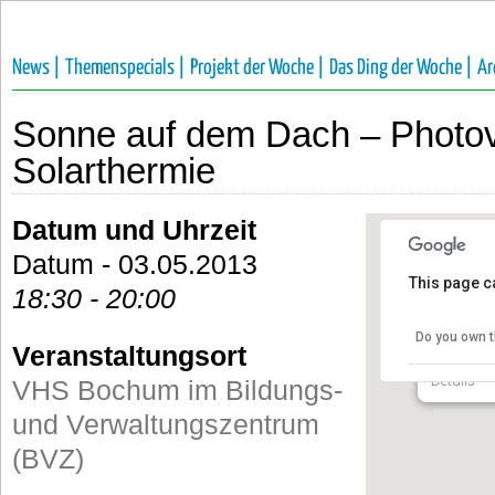
News |
Themenspecials |
Projekt der Woche |
Das Ding der Woche |
Ar
Sonne auf dem Dach – Photov
Solarthermie
Datum und Uhrzeit
Datum - 03.05.2013
This page c
18:30 - 20:00
VHS Boc
Verwalt
Do you own t
Veranstaltungsort
Gustav-He
Details
VHS Bochum im Bildungs-
und Verwaltungszentrum
(BVZ)