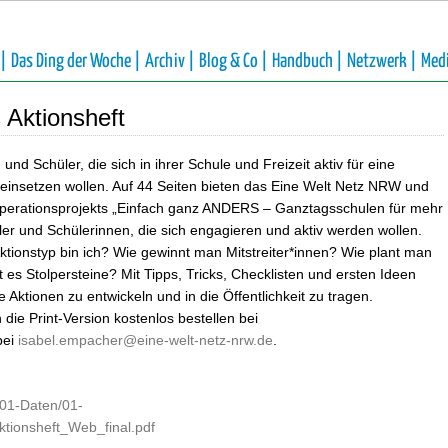
 |
Das Ding der Woche |
Archiv |
Blog & Co |
Handbuch |
Netzwerk |
Med
 Aktionsheft
und Schüler, die sich in ihrer Schule und Freizeit aktiv für eine
einsetzen wollen. Auf 44 Seiten bieten das Eine Welt Netz NRW und
rationsprojekts „Einfach ganz ANDERS – Ganztagsschulen für mehr
ler und Schülerinnen, die sich engagieren und aktiv werden wollen.
Aktionstyp bin ich? Wie gewinnt man Mitstreiter*innen? Wie plant man
es Stolpersteine? Mit Tipps, Tricks, Checklisten und ersten Ideen
e Aktionen zu entwickeln und in die Öffentlichkeit zu tragen.
ie Print-Version kostenlos bestellen bei
bei
isabel.empacher@eine-welt-netz-nrw.de
.
/01-Daten/01-
ktionsheft_Web_final.pdf