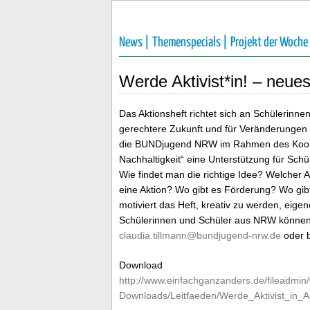
News |
Themenspecials |
Projekt der Woche
Werde Aktivist*in! – neues
Das Aktionsheft richtet sich an Schülerinnen 
gerechtere Zukunft und für Veränderungen 
die BUNDjugend NRW im Rahmen des Koope
Nachhaltigkeit“ eine Unterstützung für Schü
Wie findet man die richtige Idee? Welcher 
eine Aktion? Wo gibt es Förderung? Wo gibt 
motiviert das Heft, kreativ zu werden, eigen
Schülerinnen und Schüler aus NRW können d
claudia.tillmann@bundjugend-nrw.de
oder 
Download
http://www.einfachganzanders.de/fileadmin
Downloads/Leitfaeden/Werde_Aktivist_in_A