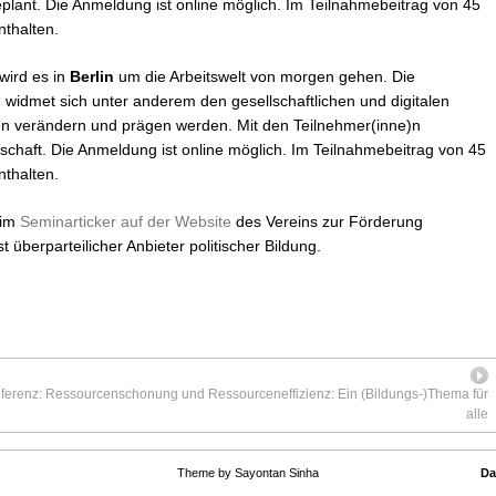
plant. Die Anmeldung ist online möglich. Im Teilnahmebeitrag von 45
thalten.
wird es in
Berlin
um die Arbeitswelt von morgen gehen. Die
“ widmet sich unter anderem den gesellschaftlichen und digitalen
en verändern und prägen werden. Mit den Teilnehmer(inne)n
nschaft. Die Anmeldung ist online möglich. Im Teilnahmebeitrag von 45
thalten.
 im
Seminarticker auf der Website
des Vereins zur Förderung
st überparteilicher Anbieter politischer Bildung.
ferenz: Ressourcenschonung und Ressourceneffizienz: Ein (Bildungs-)Thema für
alle
Theme by Sayontan Sinha
Da