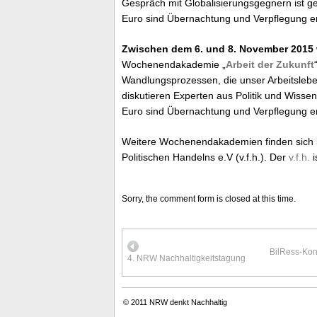
Gespräch mit Globalisierungsgegnern ist ge
Euro sind Übernachtung und Verpflegung en
Zwischen dem 6. und 8. November 2015
Wochenendakademie „
Arbeit der Zukunft
Wandlungsprozessen, die unser Arbeitsleb
diskutieren Experten aus Politik und Wisse
Euro sind Übernachtung und Verpflegung en
Weitere Wochenendakademien finden sich
Politischen Handelns e.V (v.f.h.). Der
v.f.h.
i
Sorry, the comment form is closed at this time.
BilRess-Kon
4. NRW Nachhaltigkeitstagung
© 2011
NRW denkt Nachhaltig