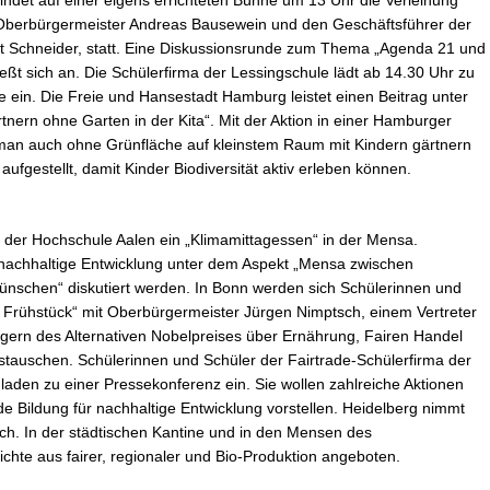
 Oberbürgermeister Andreas Bausewein und den Geschäftsführer der
rt Schneider, statt. Eine Diskussionsrunde zum Thema „Agenda 21 und
ließt sich an. Die Schülerfirma der Lessingschule lädt ab 14.30 Uhr zu
 ein. Die Freie und Hansestadt Hamburg leistet einen Beitrag unter
tnern ohne Garten in der Kita“. Mit der Aktion in einer Hamburger
e man auch ohne Grünfläche auf kleinstem Raum mit Kindern gärtnern
aufgestellt, damit Kinder Biodiversität aktiv erleben können.
t der Hochschule Aalen ein „Klimamittagessen“ in der Mensa.
 nachhaltige Entwicklung unter dem Aspekt „Mensa zwischen
nschen“ diskutiert werden. In Bonn werden sich Schülerinnen und
n Frühstück“ mit Oberbürgermeister Jürgen Nimptsch, einem Vertreter
ägern des Alternativen Nobelpreises über Ernährung, Fairen Handel
stauschen. Schülerinnen und Schüler der Fairtrade-Schülerfirma der
laden zu einer Pressekonferenz ein. Sie wollen zahlreiche Aktionen
Bildung für nachhaltige Entwicklung vorstellen. Heidelberg nimmt
lich. In der städtischen Kantine und in den Mensen des
hte aus fairer, regionaler und Bio-Produktion angeboten.