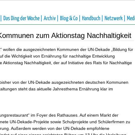
 |
Das Ding der Woche |
Archiv |
Blog & Co |
Handbuch |
Netzwerk |
Med
Kommunen zum Aktionstag Nachhaltigkeit
it“ wollen die ausgezeichneten Kommunen der UN-Dekade „Bildung für
uf die Wichtigkeit von Ernährung für nachhaltige Entwicklung
Aktionstag Nachhaltigkeit, der auf Initiative des Rats für Nachhaltige
13 bisher von der UN-Dekade ausgezeichneten deutschen Kommunen
staltungen steht das aktuelle Jahresthema Ernährung klar im
dungsrestaurant“ im Foyer des Rathauses. Auf einem Markt der
hnete UN-Dekade-Projekte sowie Schulprojekte und Schülerfirmen zu
nährung. Außerdem werden von der UN-Dekade empfohlene
t findet auf einer eigens errichteten Bühne um 13 Uhr die Verleihung