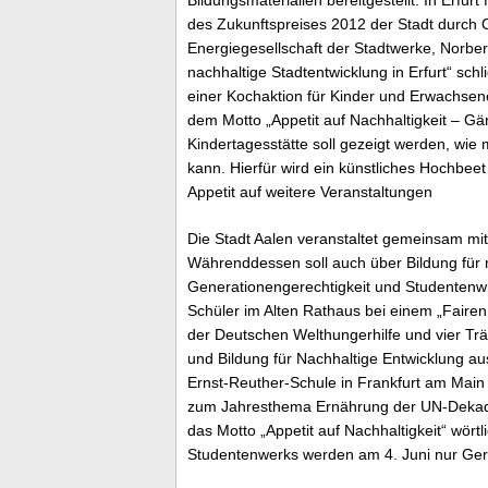
des Zukunftspreises 2012 der Stadt durch
Energiegesellschaft der Stadtwerke, Norbe
nachhaltige Stadtentwicklung in Erfurt“ sch
einer Kochaktion für Kinder und Erwachsene
dem Motto „Appetit auf Nachhaltigkeit – Gär
Kindertagesstätte soll gezeigt werden, wi
kann. Hierfür wird ein künstliches Hochbeet 
Appetit auf weitere Veranstaltungen
Die Stadt Aalen veranstaltet gemeinsam mi
Währenddessen soll auch über Bildung für
Generationengerechtigkeit und Studentenwü
Schüler im Alten Rathaus bei einem „Faire
der Deutschen Welthungerhilfe und vier Tr
und Bildung für Nachhaltige Entwicklung au
Ernst-Reuther-Schule in Frankfurt am Main 
zum Jahresthema Ernährung der UN-Dekade 
das Motto „Appetit auf Nachhaltigkeit“ wört
Studentenwerks werden am 4. Juni nur Geric