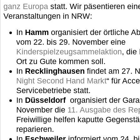
ganz Europa
statt. Wir päsentieren ei
Veranstaltungen in NRW:
In
Hamm
organisiert der örtliche A
vom 22. bis 29. November eine
Kinderspielzeugsammelaktion
, die
Ort zu Gute kommen soll.
In
Recklinghausen
findet am 27. 
Night Second Hand Markt
“ für Ac
Servicebetriebe statt.
In
Düsseldorf
organisiert der Gara
November die
11. Ausgabe des Rep
Freiwillige helfen kaputte Gegenst
reparieren.
In
Eschweiler
informiert vom 24. b