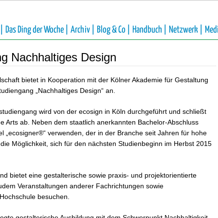
 |
Das Ding der Woche |
Archiv |
Blog & Co |
Handbuch |
Netzwerk |
Med
g Nachhaltiges Design
schaft bietet in Kooperation mit der Kölner Akademie für Gestaltung
Studiengang „Nachhaltiges Design“ an.
tudiengang wird von der ecosign in Köln durchgeführt und schließt
ne Arts ab. Neben dem staatlich anerkannten Bachelor-Abschluss
el „ecosigner®“ verwenden, der in der Branche seit Jahren für hohe
t die Möglichkeit, sich für den nächsten Studienbeginn im Herbst 2015
d bietet eine gestalterische sowie praxis- und projektorientierte
udem Veranstaltungen anderer Fachrichtungen sowie
 Hochschule besuchen.
legte gestalterische Ausbildung mit dem Schwerpunkt Nachhaltigkeit