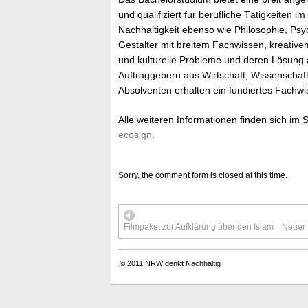
und qualifiziert für berufliche Tätigkeiten 
Nachhaltigkeit ebenso wie Philosophie, Psyc
Gestalter mit breitem Fachwissen, kreative
und kulturelle Probleme und deren Lösung a
Auftraggebern aus Wirtschaft, Wissenschaft
Absolventen erhalten ein fundiertes Fachw
Alle weiteren Informationen finden sich im
ecosign
.
Sorry, the comment form is closed at this time.
Filmpaket zur Aufklärung über den Islam
Neuer 
© 2011
NRW denkt Nachhaltig