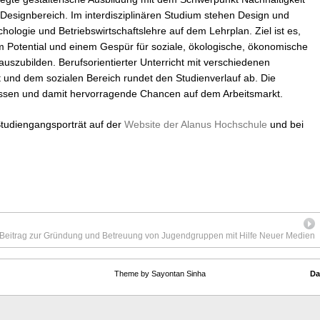
im Designbereich. Im interdisziplinären Studium stehen Design und
hologie und Betriebswirtschaftslehre auf dem Lehrplan. Ziel ist es,
m Potential und einem Gespür für soziale, ökologische, ökonomische
uszubilden. Berufsorientierter Unterricht mit verschiedenen
 und dem sozialen Bereich rundet den Studienverlauf ab. Die
issen und damit hervorragende Chancen auf dem Arbeitsmarkt.
 Studiengangsporträt auf der
Website der Alanus Hochschule
und bei
Beitrag zur Gründung und Betreuung von Jugendgruppen mit Hilfe Neuer Medien
Theme by Sayontan Sinha
Da