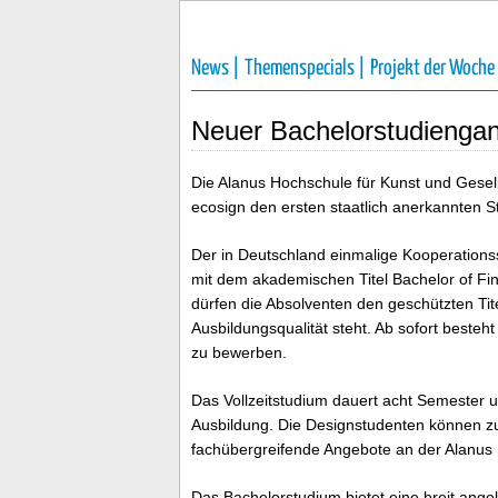
News |
Themenspecials |
Projekt der Woche
Neuer Bachelorstudiengan
Die Alanus Hochschule für Kunst und Gesell
ecosign den ersten staatlich anerkannten 
Der in Deutschland einmalige Kooperationss
mit dem akademischen Titel Bachelor of Fi
dürfen die Absolventen den geschützten Tit
Ausbildungsqualität steht. Ab sofort besteh
zu bewerben.
Das Vollzeitstudium dauert acht Semester un
Ausbildung. Die Designstudenten können z
fachübergreifende Angebote an der Alanus
Das Bachelorstudium bietet eine breit ange