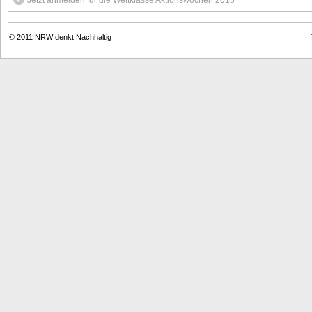
Jetzt anmelden für die Weltklasse Aktionswochen 2015
© 2011
NRW denkt Nachhaltig