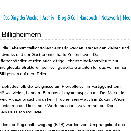
 |
Das Ding der Woche |
Archiv |
Blog & Co |
Handbuch |
Netzwerk |
Med
 Billigheimern
die Lebensmittelkontrollen verstärkt werden, stehen den kleinen und
ndwerks und der Gastronomie harte Zeiten bevor. Den
leischhändler werden auch eifrige Lebensmittelkontrolleure nur
nd globale Strukturen politisch gewollte Garanten für das von immer
illigessen auf dem Teller.
eht deshalb die Ereignisse um Pferdefleisch in Fertiggerichten in
ß wie vielen, Ländern Europas als systemtypisch an. Der Markt der
nd wird – dazu braucht man kein Prophet sein – auch in Zukunft Wege
t entsprechend lockender Werbeaufschrift zu vermarkten. Der
 ein Russisch Roulette.
des der Regionalbewegung (BRB) wurden vom Ursprungsland des
er die Niederlande und Luxemburg nach Frankreich und von dort