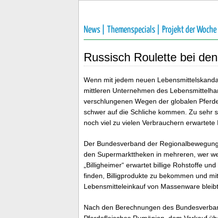
News |
Themenspecials |
Projekt der Woche
Russisch Roulette bei den
Wenn mit jedem neuen Lebensmittelskandal 
mittleren Unternehmen des Lebensmittelha
verschlungenen Wegen der globalen Pferdef
schwer auf die Schliche kommen. Zu sehr si
noch viel zu vielen Verbrauchern erwartete B
Der Bundesverband der Regionalbewegung si
den Supermarkttheken in mehreren, wer wei
„Billigheimer“ erwartet billige Rohstoffe u
finden, Billigprodukte zu bekommen und mi
Lebensmitteleinkauf von Massenware bleibt
Nach den Berechnungen des Bundesverban
Pferdefleisches Rumänien, dem Verkauf üb