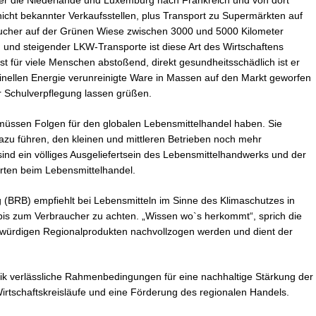
icht bekannter Verkaufsstellen, plus Transport zu Supermärkten auf
aucher auf der Grünen Wiese zwischen 3000 und 5000 Kilometer
 und steigender LKW-Transporte ist diese Art des Wirtschaftens
ist für viele Menschen abstoßend, direkt gesundheitsschädlich ist er
minellen Energie verunreinigte Ware in Massen auf den Markt geworfen
r Schulverpflegung lassen grüßen.
 müssen Folgen für den globalen Lebensmittelhandel haben. Sie
azu führen, den kleinen und mittleren Betrieben noch mehr
d ein völliges Ausgeliefertsein des Lebensmittelhandwerks und der
ärten beim Lebensmittelhandel.
BRB) empfiehlt bei Lebensmitteln im Sinne des Klimaschutzes in
bis zum Verbraucher zu achten. „Wissen wo`s herkommt“, sprich die
bwürdigen Regionalprodukten nachvollzogen werden und dient der
tik verlässliche Rahmenbedingungen für eine nachhaltige Stärkung der
irtschaftskreisläufe und eine Förderung des regionalen Handels.